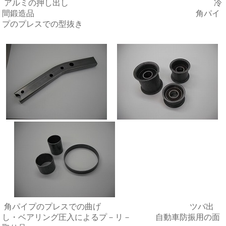
アルミの押し出し 冷
間鍛造品 角パイ
プのプレスでの型抜き
角パイプのプレスでの曲げ ツバ出
し・ベアリング圧入によるプ－リ－ 自動車防振用の面