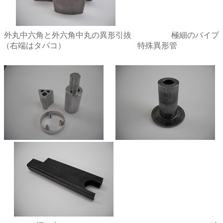
外丸中六角と外六角中丸の異形引抜 極細のパイプ
（右端はタバコ） 特殊異形管